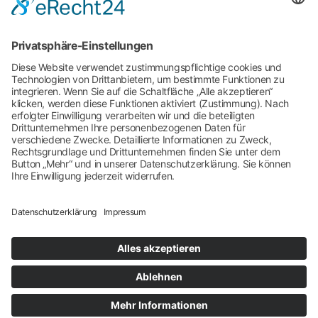
Publikum aller Altersklassen.
Die neun Musiker verfolgen seit der Gründung im
Jahre 1995 erfolgreich das Konzept, bekannten und
gut tanzbaren Songs immer einen eigenen
musikalischen Sound zu verpassen. Durch eigene
Arrangements großer Hits haben sie sich bis heute die
Freude erhalten, miteinander zu musizieren. Die
unglaubliche Energie der herausragenden Musiker und
Sänger/innen muss man auf der Bühne live erleben.
Die Spielfreude und der Soul in ihrer Show kommt
immer tief aus ihrem Herzen und ihrer Liebe zur
Musik.
25,20 EUR im Vorverkauf / 28 EUR Abendkasse