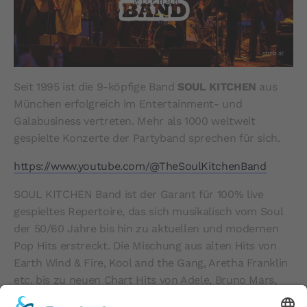
Seit 1995 ist die 9-köpfige Band
SOUL KITCHEN
aus
München erfolgreich im Entertainment- und
Galabusiness vertreten. Mehr als 1000 weltweit
gespielte Konzerte der Partyband sprechen für sich.
https://www.youtube.com/@TheSoulKitchenBand
SOUL KITCHEN Band ist der Garant für 100% live
gespieltes Repertoire, das sich musikalisch vom Soul
der 50/60 Jahre bis hin zu aktuellen und modernen
Pop Hits erstreckt. Die Mischung aus alten Hits von
Earth Wind & Fire, Kool and the Gang, Aretha Franklin
etc. bis zu neuen Chart Hits von Adele, Bruno Mars,
Rihanna etc. ist immer ein absoluter Ankommer beim