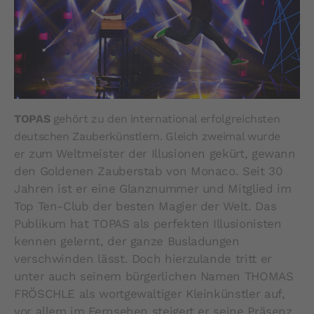
TOPAS
gehört zu den international erfolgreichsten
deutschen Zauberkünstlern. Gleich zweimal wurde
zum Weltmeister der Illusionen gekürt, gewann
er
den Goldenen Zauberstab von Monaco. Seit 30
Jahren ist er eine Glanznummer und Mitglied im
Top Ten-Club der besten Magier der Welt. Das
Publikum hat TOPAS als perfekten Illusionisten
kennen gelernt, der ganze Busladungen
verschwinden lässt. Doch hierzulande tritt er
unter auch seinem bürgerlichen Namen THOMAS
FRÖSCHLE als wortgewaltiger Kleinkünstler auf,
vor allem im Fernsehen steigert er seine Präsenz