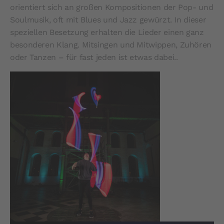
orientiert sich an großen Kompositionen der Pop- und
Soulmusik, oft mit Blues und Jazz gewürzt. In dieser
speziellen Besetzung erhalten die Lieder einen ganz
besonderen Klang. Mitsingen und Mitwippen, Zuhören
oder Tanzen – für fast jeden ist etwas dabei..