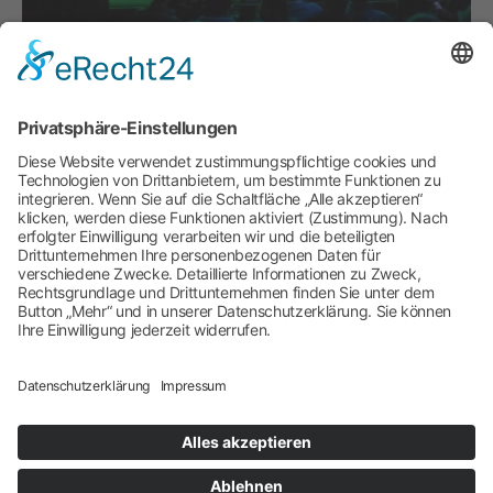
28,50 EUR im Vorverkauf, 30 EUR Abendkasse